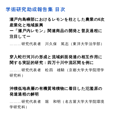
学術研究助成報告集 目次
瀬戸内島嶼部におけるレモンを柱とした農業の6次
産業化と地域振興
ー「瀬戸内レモン」関連商品の開発と普及過程に
注目してー
………研究代表者 川久保 篤志（東洋大学法学部）
穿入蛇行河川の形成と流域斜面発達の相互作用に
関する実証的研究：四万十川中流区間を例に
………研究代表者 松四 雄騎（京都大学大学院理学
研究科）
沖積低地表層の有機質堆積物に着目した氾濫原の
発達過程の解明
………研究代表者 堀 和明（名古屋大学大学院環境
学研究科）