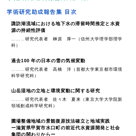
助成・支援
商品・サービス
学術研究助成報告集 目次
住所マスター
諏訪湖流域における地下水の滞留時間推定と水資
データベース
源の持続性評価
………研究代表者 榊原 厚一（信州大学理学部理学
書籍情報
科）
過去100 年の日本の雪の気候変動
………研究代表者 高橋 洋（首都大学東京都市環境
科学研究科）
山岳湿地の立地と環境変動に関する研究
………研究代表者 佐々木 夏来（東京大学大学院新
領域創成科学研究科）
圃場整備地域の景観復原技法確立と地域実践
ー滋賀県甲賀市水口町の前近代水資源開発と社会
集団の関わりからー