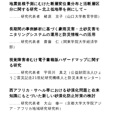
地震規模予測にむけた断層変位量分布と活断層区
分に関する研究～北上低地帯を例にして～
………研究代表者 楮原 京子（山口大学教育学部）
長期間の事例解析に基づく豪雨災害・土砂災害モ
ニタリングシステムの運用と防災情報への活用
………研究代表者 齋藤 仁（関東学院大学経済学
部）
視覚障害者むけ電子書籍版ハザードマップに関す
る研究
………研究代表者 宇田川 真之（公益財団法人ひょ
うご震災記念21世紀研究機構人と防災未来センター）
西アフリカ・サヘル帯における砂漠化問題と在来
知識にもとづいた新しい砂漠化防止対策の検討
………研究代表者 大山 修一（京都大学大学院アジ
ア・アフリカ地域研究研究科）