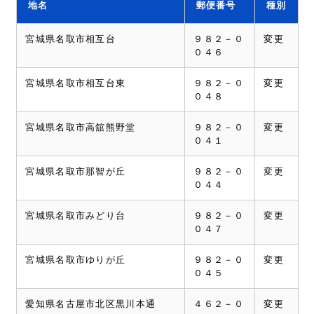
助成・支援
地名
郵便番号
種別
商品・サービス
住所マスター
宮城県名取市相互台
９８２－０
変更
０４６
データベース
宮城県名取市相互台東
９８２－０
変更
書籍情報
０４８
宮城県名取市高舘熊野堂
９８２－０
変更
０４１
宮城県名取市那智が丘
９８２－０
変更
０４４
宮城県名取市みどり台
９８２－０
変更
０４７
宮城県名取市ゆりが丘
９８２－０
変更
０４５
愛知県名古屋市北区黒川本通
４６２－０
変更