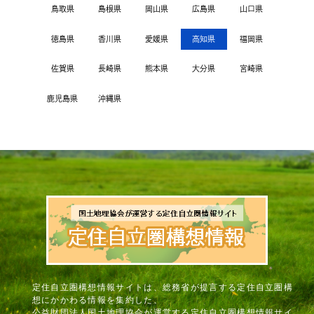
鳥取県
島根県
岡山県
広島県
山口県
徳島県
香川県
愛媛県
高知県
福岡県
佐賀県
長崎県
熊本県
大分県
宮崎県
鹿児島県
沖縄県
定住自立圏構想情報サイトは、総務省が提言する定住自立圏構
想にかかわる情報を集約した、
公益財団法人国土地理協会が運営する定住自立圏構想情報サイ